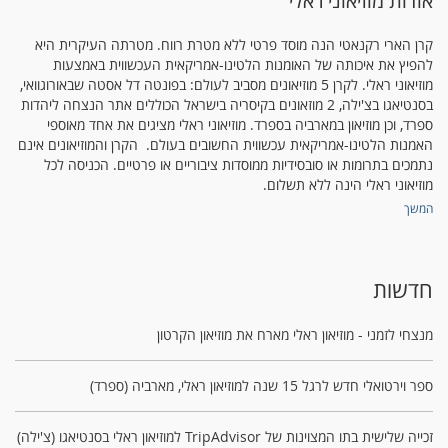
אודות מוזיאוני ראלי
קרן הארי רקנאטי הנה מוסד פרטי ללא מטרת רווח. מטרתה העיקרית היא
להפיץ את איכותה של האומנות הלטינו-אמריקאית העכשווית באמצעות
מוזיאוני ראלי. לקרן 5 מוזיאונים מסביב לעולם: בפונטה דל אסטה שבאורוגוואי,
בסנטיאגו בצ'ילה, 2 מוזאונים בקיסריה בישראל הכוללים אתר הנצחה ליהדות
ספרד, וכן מוזיאון במארביה בספרד. מוזיאוני ראלי מציגים את אחד מאוספי
האמנות הלטינו-אמריקאית עכשווית החשובים בעולם. הקרן והמוזיאונים אינם
נתמכים בתרומות או סובסידיות ממוסדות ציבוריים או פרטיים. הכניסה לכל
מוזיאוני ראלי הינה ללא תשלום.
המשך
חדשות
מנצחי לזמני - מוזיאון ראלי מארח את מוזיאון הקרטון
ספר וירטואלי חדש לרגל 15 שנה למוזיאון ראלי, מארביה (ספרד)
זכייה שלישית בתו המצוינות של TripAdvisor למוזיאון ראלי בסנטיאגו (צ'ילה)