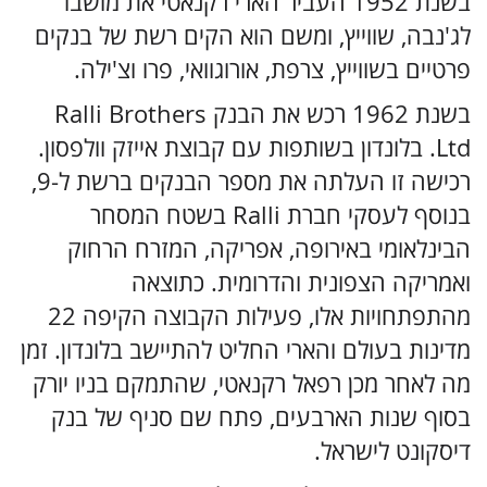
בשנת 1952 העביר הארי רקנאטי את מושבו
לג'נבה, שווייץ, ומשם הוא הקים רשת של בנקים
פרטיים בשווייץ, צרפת, אורוגוואי, פרו וצ'ילה.
בשנת 1962 רכש את הבנק Ralli Brothers
Ltd. בלונדון בשותפות עם קבוצת אייזק וולפסון.
רכישה זו העלתה את מספר הבנקים ברשת ל-9,
בנוסף לעסקי חברת Ralli בשטח המסחר
הבינלאומי באירופה, אפריקה, המזרח הרחוק
ואמריקה הצפונית והדרומית. כתוצאה
מהתפתחויות אלו, פעילות הקבוצה הקיפה 22
מדינות בעולם והארי החליט להתיישב בלונדון. זמן
מה לאחר מכן רפאל רקנאטי, שהתמקם בניו יורק
בסוף שנות הארבעים, פתח שם סניף של בנק
דיסקונט לישראל.