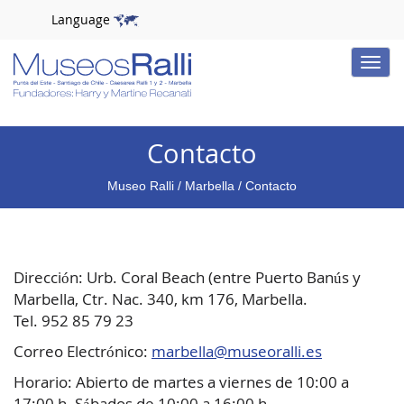
Language
Toggle
naviga
Contacto
Museo Ralli
/
Marbella
/ Contacto
Dirección: Urb. Coral Beach (entre Puerto Banús y
Marbella, Ctr. Nac. 340, km 176, Marbella.
Tel. 952 85 79 23
Correo Electrónico:
marbella@museoralli.es
Horario: Abierto de martes a viernes de 10:00 a
17:00 h. Sábados de 10:00 a 16:00 h.