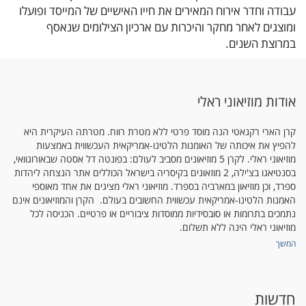
עבודה וחדר אירוח המאירים את חייו האישיים של המייסד ופועלו
ומוצגים לאחר מחקר והיכרות עם ארכיון הצילומים שנאסף
במרוצת השנים.
בשני החללים שולחן העבודה, הספרייה, מכונת הכתיבה, חפציו
האישיים, עבודות אמנות ומידע המתאר את פועלו ועשייתו
המרובה של המייסד.
אודות מוזיאוני ראלי
קרן הארי רקנאטי הנה מוסד פרטי ללא מטרת רווח. מטרתה העיקרית היא
התערוכה פתוחה ללא תשלום בשעות פעילות המוזיאון
להפיץ את איכותה של האומנות הלטינו-אמריקאית העכשווית באמצעות
מוזיאוני ראלי. לקרן 5 מוזיאונים מסביב לעולם: בפונטה דל אסטה שבאורוגוואי,
הקבועות
בסנטיאגו בצ'ילה, 2 מוזאונים בקיסריה בישראל הכוללים אתר הנצחה ליהדות
ספרד, וכן מוזיאון במארביה בספרד. מוזיאוני ראלי מציגים את אחד מאוספי
האמנות הלטינו-אמריקאית עכשווית החשובים בעולם. הקרן והמוזיאונים אינם
עריכת טקסט וצילומים: יעל שטייגמן
נתמכים בתרומות או סובסידיות ממוסדות ציבוריים או פרטיים. הכניסה לכל
מוזיאוני ראלי הינה ללא תשלום.
המשך
חדשות