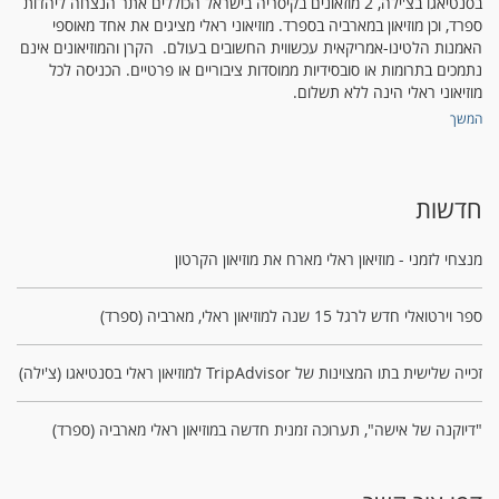
בסנטיאגו בצ'ילה, 2 מוזאונים בקיסריה בישראל הכוללים אתר הנצחה ליהדות
ספרד, וכן מוזיאון במארביה בספרד. מוזיאוני ראלי מציגים את אחד מאוספי
האמנות הלטינו-אמריקאית עכשווית החשובים בעולם. הקרן והמוזיאונים אינם
נתמכים בתרומות או סובסידיות ממוסדות ציבוריים או פרטיים. הכניסה לכל
מוזיאוני ראלי הינה ללא תשלום.
המשך
חדשות
מנצחי לזמני - מוזיאון ראלי מארח את מוזיאון הקרטון
ספר וירטואלי חדש לרגל 15 שנה למוזיאון ראלי, מארביה (ספרד)
זכייה שלישית בתו המצוינות של TripAdvisor למוזיאון ראלי בסנטיאגו (צ'ילה)
"דיוקנה של אישה", תערוכה זמנית חדשה במוזיאון ראלי מארביה (ספרד)